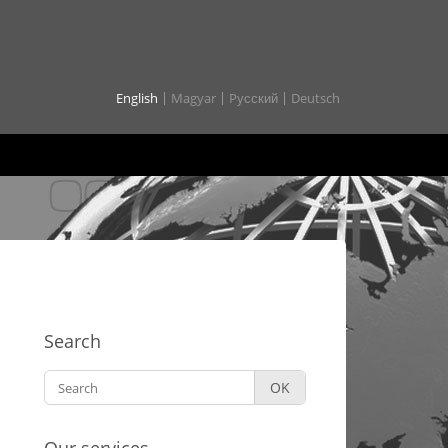
English
Magyar
Pусский
Deutsch
Search
OK