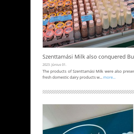
Szenttamási Milk also conquered B
2023. Június 01.
The products of Szenttamási Milk were also presen
fresh domestic dairy products w...
more...