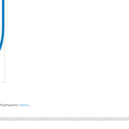
enttamason/
more...