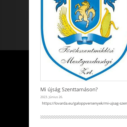
Mi újság Szenttamáson?
2023. Június 26.
https://lovarda.eu/galoppversenyek/mi-ujsag-sz