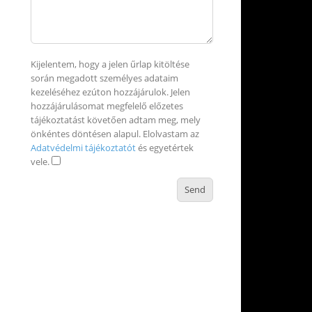
Kijelentem, hogy a jelen űrlap kitöltése
során megadott személyes adataim
kezeléséhez ezúton hozzájárulok. Jelen
hozzájárulásomat megfelelő előzetes
tájékoztatást követően adtam meg, mely
önkéntes döntésen alapul. Elolvastam az
Adatvédelmi tájékoztatót
és egyetértek
vele.