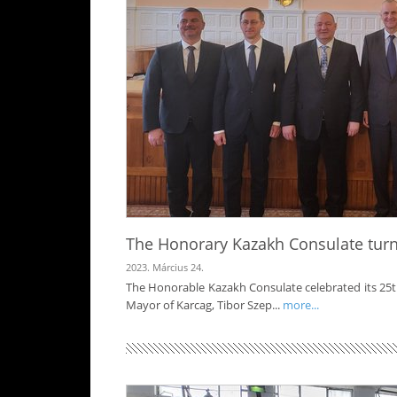
The Honorary Kazakh Consulate turn
2023. Március 24.
The Honorable Kazakh Consulate celebrated its 25th 
Mayor of Karcag, Tibor Szep...
more...