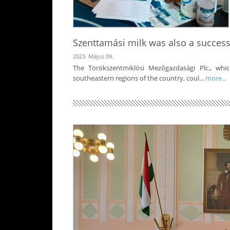
Szenttamási milk was also a success
2023. Május 09.
The Törökszentmiklósi Mezőgazdasági Plc., whi
southeastern regions of the country, coul...
more...