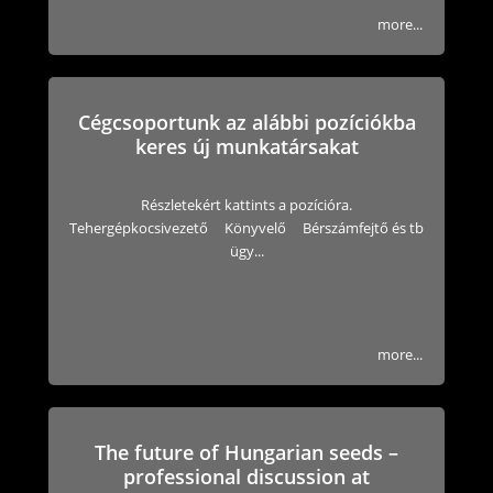
more...
Cégcsoportunk az alábbi pozíciókba
keres új munkatársakat
Részletekért kattints a pozícióra.
Tehergépkocsivezető Könyvelő Bérszámfejtő és tb
ügy...
more...
The future of Hungarian seeds –
professional discussion at