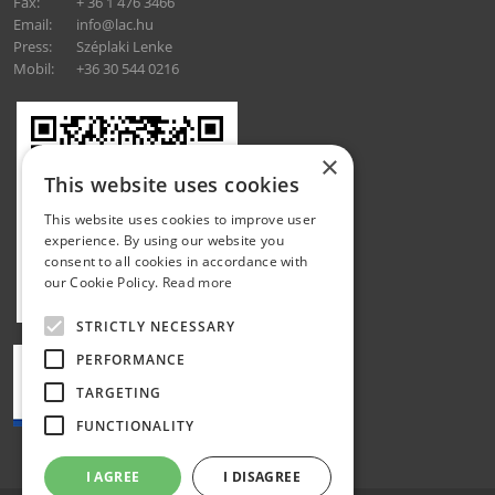
Fax:
+ 36 1 476 3466
Email:
info@lac.hu
Press:
Széplaki Lenke
Mobil:
+36 30 544 0216
×
This website uses cookies
This website uses cookies to improve user
experience. By using our website you
consent to all cookies in accordance with
our Cookie Policy.
Read more
STRICTLY NECESSARY
PERFORMANCE
TARGETING
FUNCTIONALITY
I AGREE
I DISAGREE