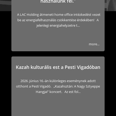
használunk fel.”
A LAC Holding átmeneti home office intézkedést vezet
be az energiafelhasználás csökkentése érdekében! A
jelenlegi energiahelyzetre t...
more...
Kazah kulturális est a Pesti Vigadóban
2026. június 16.-án különleges eseménynek adott
otthont a Pesti Vigadó. „Kazahsztán: A Nagy Sztyeppe
Hangjai” koncert. Az est fol...