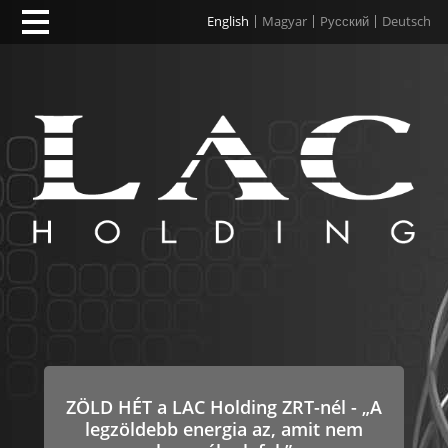
English
Magyar
Pусский
Deutsch
ZÖLD HÉT a LAC Holding ZRT-nél - „A
legzöldebb energia az, amit nem