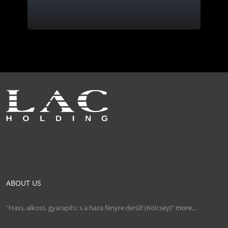
ABOUT US
"Hass, alkoss, gyarapíts: s a haza fényre derűl! (Kölcsey)"
more...