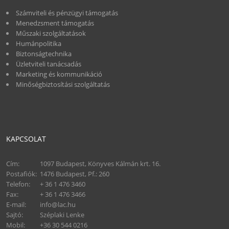
Számviteli és pénzügyi támogatás
Menedzsment támogatás
Műszaki szolgáltatások
Humánpolitika
Biztonságtechnika
Üzletviteli tanácsadás
Marketing és kommunikáció
Minőségbiztosítási szolgáltatás
KAPCSOLAT
Cím:
1097 Budapest, Könyves Kálmán krt. 16.
Postafiók:
1476 Budapest, Pf.: 260
Telefon:
+ 36 1 476 3460
Fax:
+ 36 1 476 3466
E-mail:
info@lac.hu
Sajtó:
Széplaki Lenke
Mobil:
+36 30 544 0216