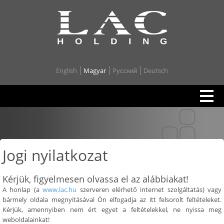
English
Magyar
Pусский
Deutsch
Jogi nyilatkozat
Kérjük, figyelmesen olvassa el az alábbiakat!
A honlap (a
www.lac.hu
szerveren elérhető internet szolgáltatás) vagy
bármely oldala megnyitásával Ön elfogadja az itt felsorolt feltételeket.
Kérjük, amennyiben nem ért egyet a feltételekkel, ne nyissa meg
weboldalainkat!