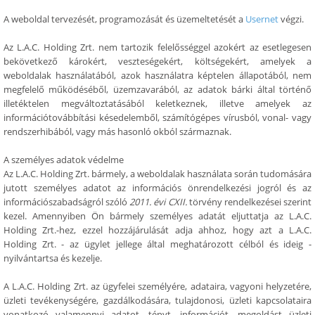
A weboldal tervezését, programozását és üzemeltetését a
Usernet
végzi.
Az L.A.C. Holding Zrt. nem tartozik felelősséggel azokért az esetlegesen
bekövetkező károkért, veszteségekért, költségekért, amelyek a
weboldalak használatából, azok használatra képtelen állapotából, nem
megfelelő működéséből, üzemzavarából, az adatok bárki által történő
illetéktelen megváltoztatásából keletkeznek, illetve amelyek az
információtovábbítási késedelemből, számítógépes vírusból, vonal- vagy
rendszerhibából, vagy más hasonló okból származnak.
A személyes adatok védelme
Az L.A.C. Holding Zrt. bármely, a weboldalak használata során tudomására
jutott személyes adatot az információs önrendelkezési jogról és az
információszabadságról szóló
2011. évi CXII.
törvény rendelkezései szerint
kezel. Amennyiben Ön bármely személyes adatát eljuttatja az L.A.C.
Holding Zrt.-hez, ezzel hozzájárulását adja ahhoz, hogy azt a L.A.C.
Holding Zrt. - az ügylet jellege által meghatározott célból és ideig -
nyilvántartsa és kezelje.
A L.A.C. Holding Zrt. az ügyfelei személyére, adataira, vagyoni helyzetére,
üzleti tevékenységére, gazdálkodására, tulajdonosi, üzleti kapcsolataira
vonatkozó valamennyi adatot, tényt, információt, megoldást üzleti