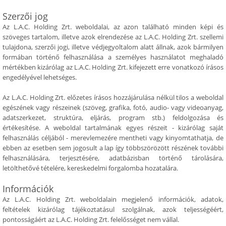
Szerzői jog
Az L.A.C. Holding Zrt. weboldalai, az azon található minden képi és
szöveges tartalom, illetve azok elrendezése az L.A.C. Holding Zrt. szellemi
tulajdona, szerzői jogi, illetve védjegyoltalom alatt állnak, azok bármilyen
formában történő felhasználása a személyes használatot meghaladó
mértékben kizárólag az L.A.C. Holding Zrt. kifejezett erre vonatkozó írásos
engedélyével lehetséges.
Az L.A.C. Holding Zrt. előzetes írásos hozzájárulása nélkül tilos a weboldal
egészének vagy részeinek (szöveg, grafika, fotó, audio- vagy videoanyag,
adatszerkezet, struktúra, eljárás, program stb.) feldolgozása és
értékesítése. A weboldal tartalmának egyes részeit - kizárólag saját
felhasználás céljából - merevlemezére mentheti vagy kinyomtathatja, de
ebben az esetben sem jogosult a lap így többszörözött részének további
felhasználására, terjesztésére, adatbázisban történő tárolására,
letölthetővé tételére, kereskedelmi forgalomba hozatalára.
Információk
Az L.A.C. Holding Zrt. weboldalain megjelenő információk, adatok,
feltételek kizárólag tájékoztatásul szolgálnak, azok teljességéért,
pontosságáért az L.A.C. Holding Zrt. felelősséget nem vállal.