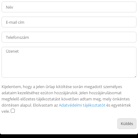
Kijelentem, hogy a jelen űrlap kitöltése során megadott személyes
adataim kezeléséhez ezúton hozzájárulok. Jelen hozzájárulásomat
megfelelő előzetes tájékoztatást követően adtam meg, mely önkéntes
döntésen alapul. Elolvastam az
Adatvédelmi tájékoztatót
és egyetértek
vele.