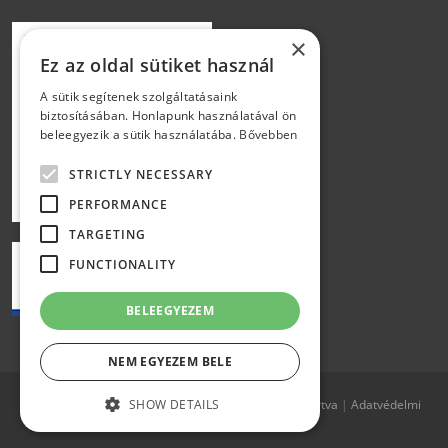
×
Ez az oldal sütiket használ
A sütik segítenek szolgáltatásaink
biztosításában. Honlapunk használatával ön
beleegyezik a sütik használatába.
Bővebben
STRICTLY NECESSARY
PERFORMANCE
TARGETING
FUNCTIONALITY
BELEEGYEZEM
NEM EGYEZEM BELE
Copyright © 2015 L.A.C Holding |
SHOW DETAILS
Minden jog fenntartva
|
Adatvédelmi
tájékoztató
|
Karrier