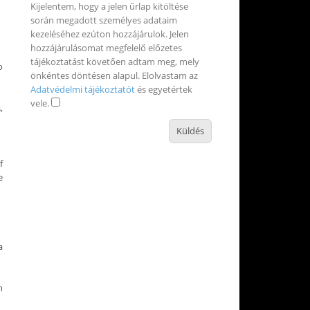
Kijelentem, hogy a jelen űrlap kitöltése
során megadott személyes adataim
kezeléséhez ezúton hozzájárulok. Jelen
hozzájárulásomat megfelelő előzetes
tájékoztatást követően adtam meg, mely
o
önkéntes döntésen alapul. Elolvastam az
Adatvédelmi tájékoztatót
és egyetértek
vele.
,
f
e
a
n