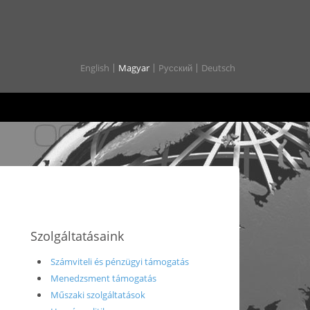
English
Magyar
Pусский
Deutsch
Szolgáltatásaink
Számviteli és pénzügyi támogatás
Menedzsment támogatás
Műszaki szolgáltatások