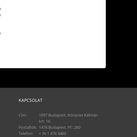
e
m
n
KAPCSOLAT
Cím:
1097 Budapest, Könyves Kálmán
krt. 16.
Postafiók:
1476 Budapest, Pf.: 260
Telefon:
+ 36 1 476 3460