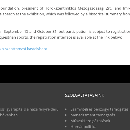
Foundation, president of Törökszentmiklós Mezőgazdasági Zrt., and Imr
speech at the exhibition, which was followed by a historical summary fro
en September 15 and October 31, but participation is subject to registratio
strian sports, the registration interface is available at the link below:
as-a-szenttamasi-kastelyban/
SZOLGÁLTATÁSAINK
oss, gyarapíts: s a haza fényre derűl!
Számviteli és pénzügyi támogatás
bővebben...
Menedzsment támogatás
Műszaki szolgáltatások
Humánpolitika