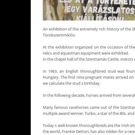
An exhibition of the extremely rich history of the 
Törökszentmiklós.
At the exhibition organized on the occasion of the
relics and equestrian equipment were exhibited.
In the chapel hall of the Szenttamás Castle, visitor
In 1963, an English thoroughbred stud was found
Hungary. The first nine pregnant mares arrived on
we calculate the stud s birthday.
In the following decade, horses arrived from severa
Many famous racehorses came out of the Szenttamás
multiple award winner, Turbo, a star of the 80s, a
Today s well-known thoroughbreds are the Irish imp
the world, Frankie Dettori, has also ridden for a race