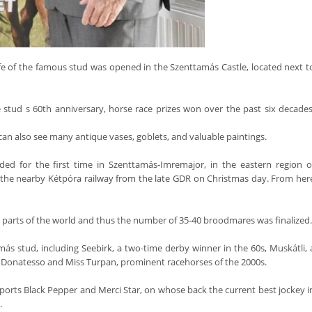
life of the famous stud was opened in the Szenttamás Castle, located next t
 stud s 60th anniversary, horse race prizes won over the past six decades
s can also see many antique vases, goblets, and valuable paintings.
ed for the first time in Szenttamás-Imremajor, in the eastern region o
 the nearby Kétpóra railway from the late GDR on Christmas day. From her
l parts of the world and thus the number of 35-40 broodmares was finalized.
 stud, including Seebirk, a two-time derby winner in the 60s, Muskátli, 
nd Donatesso and Miss Turpan, prominent racehorses of the 2000s.
orts Black Pepper and Merci Star, on whose back the current best jockey i
.