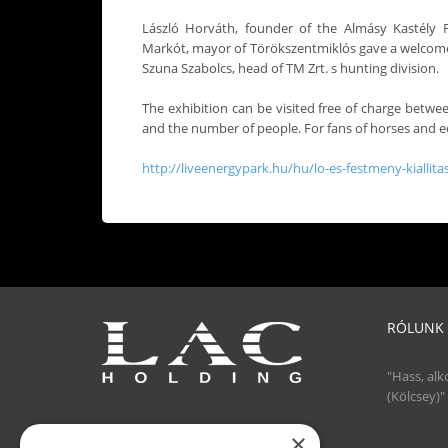
László Horváth, founder of the Almásy Kastély 
Markót, mayor of Törökszentmiklós gave a welcome 
Szuna Szabolcs, head of TM Zrt. s hunting division.
The exhibition can be visited free of charge betwe
and the number of people. For fans of horses and eque
http://liveenergypark.hu/hu/lo-es-festmeny-kiallit
RÓLUNK
"Hass, alk
(Kölcsey)"
×