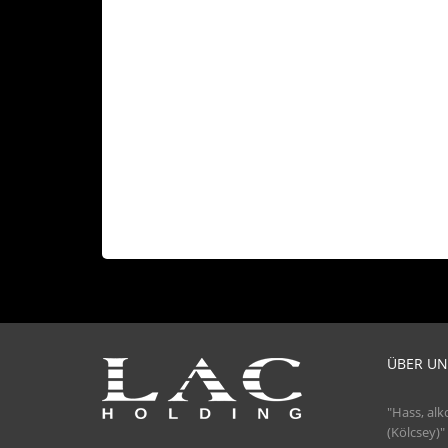
ÜBER UN
"Hass, alk
(Kölcsey)"