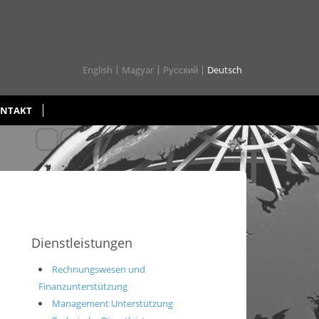
English
Magyar
Pусский
Deutsch
NTAKT
Dienstleistungen
Rechnungswesen und
Finanzunterstützung
Management Unterstützung