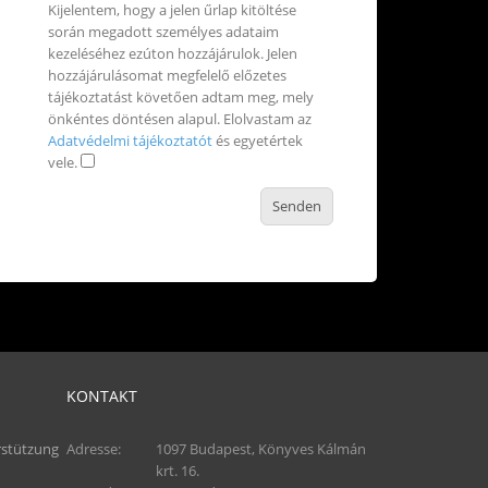
Kijelentem, hogy a jelen űrlap kitöltése
során megadott személyes adataim
kezeléséhez ezúton hozzájárulok. Jelen
hozzájárulásomat megfelelő előzetes
tájékoztatást követően adtam meg, mely
önkéntes döntésen alapul. Elolvastam az
Adatvédelmi tájékoztatót
és egyetértek
vele.
KONTAKT
stützung
Adresse:
1097 Budapest, Könyves Kálmán
krt. 16.