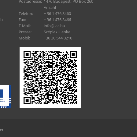
Postadresse:
1476 Budapest, PO Box 260
Anzahl
Telefon:
+ 36 1 476 3460
eb
Fax:
+ 36 1 476 3466
E-Mail:
info@lac.hu
Presse:
Széplaki Lenke
Mobil:
+36 30 544 0216
eer