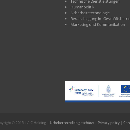
Technische Dienstleistungen
Humanpolitik
Sicherheitstechnologie
Beratschlagung im Geschäftsbetri
Marketing und Kommunikation
pyright © 2015 L.A.C Holding |
Urheberrechtlich geschützt
|
Privacy policy
|
Car