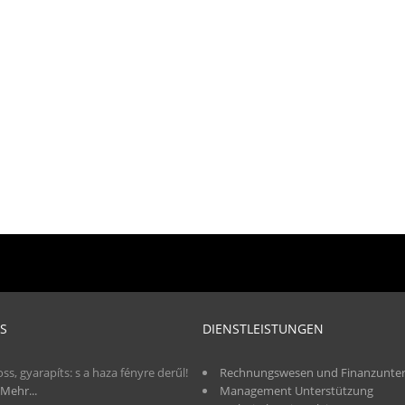
S
DIENSTLEISTUNGEN
oss, gyarapíts: s a haza fényre derűl!
Rechnungswesen und Finanzunter
Mehr...
Management Unterstützung