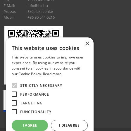
E-Mail:
info@lac.hu
Presse:
Széplaki Lenke
Mobil:
+36 30 544 0216
×
This website uses cookies
This website uses cookies to improve user
experience. By using our website you
consent to all cookies in accordance with
our Cookie Policy.
Read more
STRICTLY NECESSARY
PERFORMANCE
TARGETING
FUNCTIONALITY
I AGREE
I DISAGREE