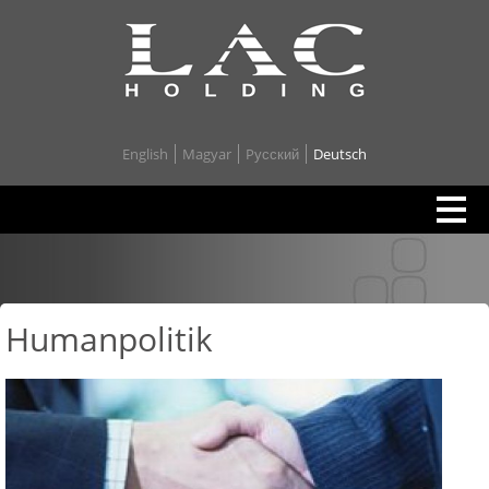
English
Magyar
Pусский
Deutsch
Humanpolitik