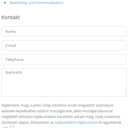
Marketing und Kommunikation
Kontakt
Kijelentem, hogy a jelen űrlap kitöltése során megadott személyes
adataim kezeléséhez ezúton hozzájárulok. Jelen hozzájárulásomat
megfelelő előzetes tájékoztatást követően adtam meg, mely önkéntes
döntésen alapul. Elolvastam az
Adatvédelmi tájékoztatót
és egyetértek