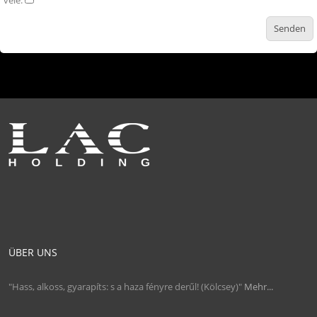
vele.
ÜBER UNS
"Hass, alkoss, gyarapíts: s a haza fényre derűl! (Kölcsey)"
Mehr...