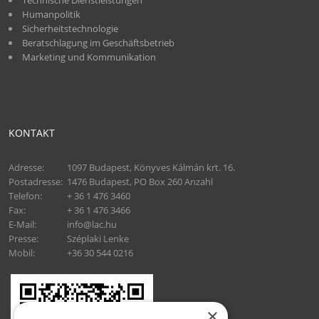
Technische Dienstleistungen
Humanpolitik
Sicherheitstechnologie
Beratschlagung im Geschäftsbetrieb
Marketing und Kommunikation
KONTAKT
Adresse:
1097 Budapest, Könyves Kálmán krt. 16.
Postadresse:
1476 Budapest, PO Box 260 Anzahl
Telefon:
+ 36 1 476 3460
Fax:
+ 36 1 476 3466
E-Mail:
info@lac.hu
Presse:
Széplaki Lenke
Mobil:
+36 30 544 0216
×