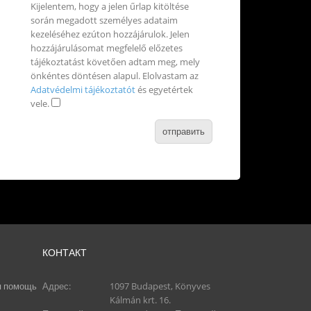
Kijelentem, hogy a jelen űrlap kitöltése
során megadott személyes adataim
kezeléséhez ezúton hozzájárulok. Jelen
hozzájárulásomat megfelelő előzetes
tájékoztatást követően adtam meg, mely
önkéntes döntésen alapul. Elolvastam az
Adatvédelmi tájékoztatót
és egyetértek
vele.
КОНТАКТ
я помощь
Адрес:
1097 Budapest, Könyves
Kálmán krt. 16.