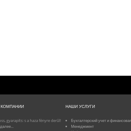
 КОМПАНИИ
НАШИ УСЛУГИ
oss, gyarapíts: s a haza fényre derűl!
Бухгалтерский учет и финансова
далее...
Менеджмент