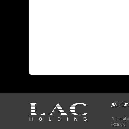
ДАННЫЕ
"Hass, alk
(Kölcsey)"