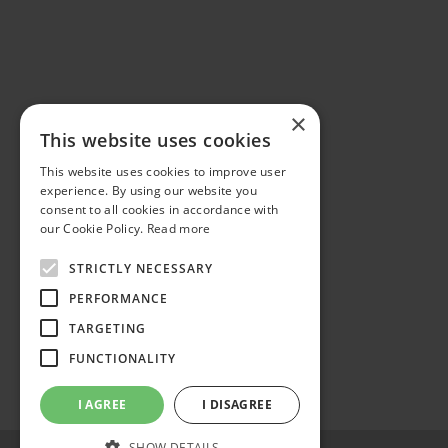
×
This website uses cookies
This website uses cookies to improve user
experience. By using our website you
consent to all cookies in accordance with
our Cookie Policy.
Read more
STRICTLY NECESSARY
PERFORMANCE
TARGETING
FUNCTIONALITY
I AGREE
I DISAGREE
SHOW DETAILS