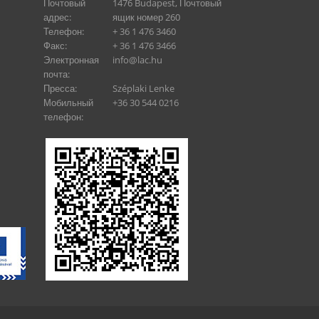
Почтовый
1476 Budapest, Почтовый
адрес:
ящик номер 260
Телефон:
+ 36 1 476 3460
Факс:
+ 36 1 476 3466
Электронная
info@lac.hu
почта:
Пресса:
Széplaki Lenke
Мобильный
+36 30 544 0216
телефон: