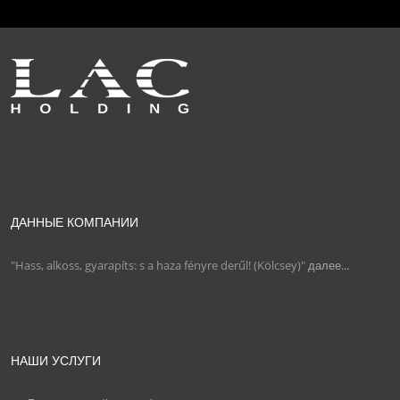
ДАННЫЕ КОМПАНИИ
"Hass, alkoss, gyarapíts: s a haza fényre derűl! (Kölcsey)"
далее...
НАШИ УСЛУГИ