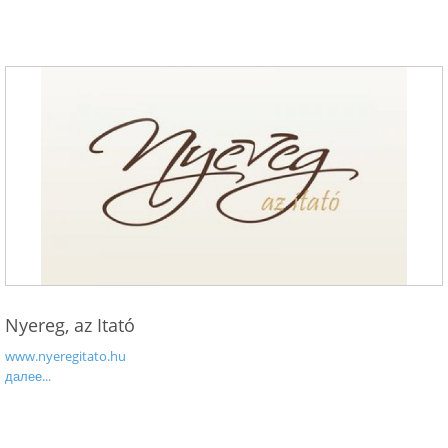
Nyereg, az Itató
www.nyeregitato.hu
далее...